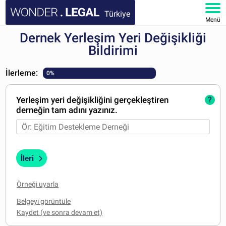
Türkiye
Menü
Dernek Yerleşim Yeri Değişikliği
ANA SAYFA
Bildirimi
BELGELER
İlerleme:
0%
SSS
Yerleşim yeri değişikliğini gerçekleştiren
?
derneğin tam adını yazınız.
HESABIM
İleri
Örneği uyarla
Belgeyi görüntüle