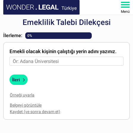
Türkiye
Menü
Emeklilik Talebi Dilekçesi
ANA SAYFA
İlerleme:
0%
BELGELER
Emekli olacak kişinin çalıştığı yerin adını yazınız.
SSS
HESABIM
İleri
Örneği uyarla
Belgeyi görüntüle