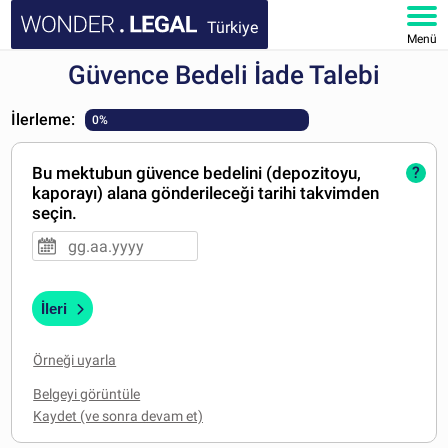
Türkiye
Menü
Güvence Bedeli İade Talebi
ANA SAYFA
İlerleme:
0%
BELGELER
Bu mektubun güvence bedelini (depozitoyu,
?
SSS
kaporayı) alana gönderileceği tarihi takvimden
seçin.
HESABIM
İleri
Örneği uyarla
Belgeyi görüntüle