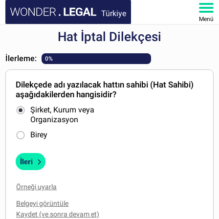
Türkiye
Menü
Hat İptal Dilekçesi
ANA SAYFA
İlerleme:
0%
BELGELER
Dilekçede adı yazılacak hattın sahibi (Hat Sahibi)
SSS
aşağıdakilerden hangisidir?
Şirket, Kurum veya
HESABIM
Organizasyon
Birey
İleri
Örneği uyarla
Belgeyi görüntüle