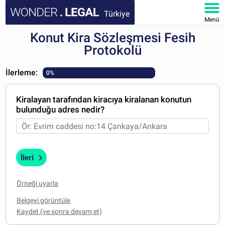
Türkiye
Menü
Konut Kira Sözleşmesi Fesih
ANA SAYFA
Protokolü
BELGELER
İlerleme:
0%
SSS
Kiralayan tarafından kiracıya kiralanan konutun
bulunduğu adres nedir?
HESABIM
İleri
Örneği uyarla
Belgeyi görüntüle