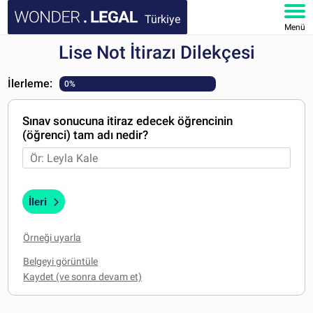
Türkiye
Menü
Lise Not İtirazı Dilekçesi
ANA SAYFA
İlerleme:
0%
BELGELER
Sınav sonucuna itiraz edecek öğrencinin
SSS
(öğrenci) tam adı nedir?
HESABIM
İleri
Örneği uyarla
Belgeyi görüntüle