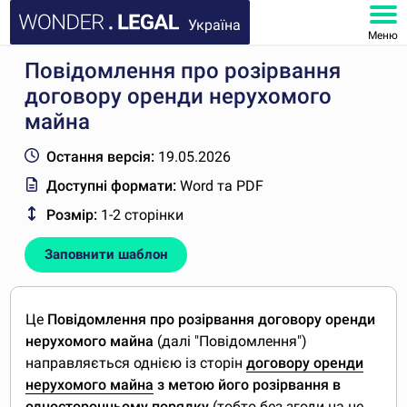
Україна
Меню
Повідомлення про розірвання
ГОЛОВНА
договору оренди нерухомого
ДОКУМЕНТИ
майна
Остання версія:
19.05.2026
ПОШИРЕНІ ЗАПИТАННЯ
Доступні формати:
Word та PDF
МІЙ КАБІНЕТ
Розмір:
1-2 сторінки
Заповнити шаблон
Це
Повідомлення про розірвання договору оренди
нерухомого майна
(далі "Повідомлення")
направляється однією із сторін
договору оренди
нерухомого майна
з метою його розірвання в
односторонньому порядку
(тобто без згоди на це