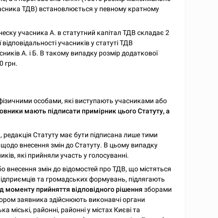
асника ТДВ) встановлюється у певному кратному
внеску учасника А. в статутний капітал ТДВ складає 2
ї відповідальності учасників у статуті ТДВ
ників А. і Б. В такому випадку розмір додаткової
0 грн.
ізичними особами, які виступають учасниками або
новники мають підписати примірник цього Статуту, а
В
, редакція Статуту має бути підписана лише тими
 щодо внесення змін до Статуту. В цьому випадку
ків, які прийняли участь у голосуванні.
бо внесення змін до відомостей про ТДВ, що містяться
підприємців та громадських формувань, підлягають
від моменту прийняття відповідного рішення
зборами
бором заявника здійснюють виконавчі органи
а міські, районні, районні у містах Києві та