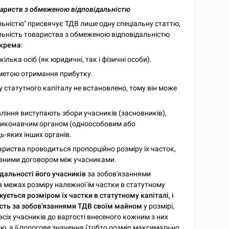
овариств з обмеженою відповідальністю
ьністю" присвячує ТДВ лише одну спеціальну статтю,
яльність товариства з обмеженою відповідальністю
окрема
:
лька осіб (як юридичні, так і фізичні особи).
 метою отримання прибутку.
у статутного капіталу не встановлено, тому він може
іння виступають збори учасників (засновників),
 виконавчим органом (одноособовим або
ь-яких інших органів.
ариства проводиться пропорційно розміру їх часток,
ивними договором між учасниками.
дальності його учасників
за зобов'язаннями
в межах розміру належної їм частки в статутному
ється розміром їх частки в статутному капіталі, і
ість за зобов'язаннями ТДВ своїм майном
у розмірі,
сіх учасників до вартості внесеного кожним з них
ю, а її порогове значення (тобто розмір максимально