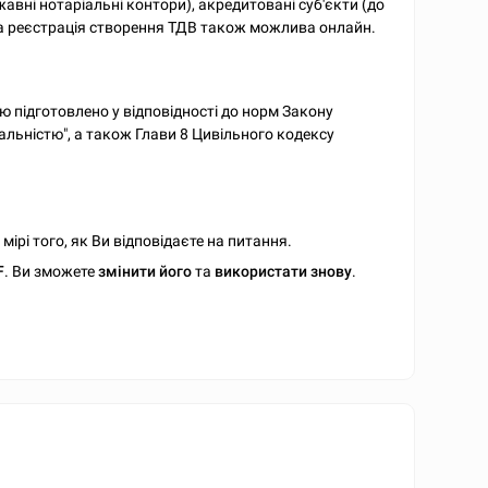
жавні нотаріальні контори), акредитовані суб'єкти (до
на реєстрація створення ТДВ також можлива онлайн.
 підготовлено у відповідності до норм Закону
льністю", а також Глави 8 Цивільного кодексу
ірі того, як Ви відповідаєте на питання.
F
. Ви зможете
змінити його
та
використати знову
.