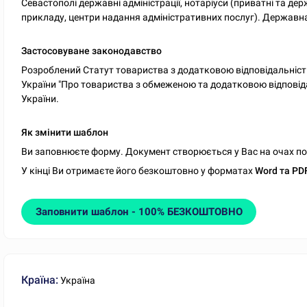
Севастополі державні адміністрації, нотаріуси (приватні та дер
прикладу, центри надання адміністративних послуг). Держав
Застосовуване законодавство
Розроблений Статут товариства з додатковою відповідальністю
України "Про товариства з обмеженою та додатковою відповіда
України.
Як змінити шаблон
Ви заповнюєте форму. Документ створюється у Вас на очах по м
У кінці Ви отримаєте його безкоштовно у форматах
Word та PD
Заповнити шаблон - 100% БЕЗКОШТОВНО
Країна:
Україна