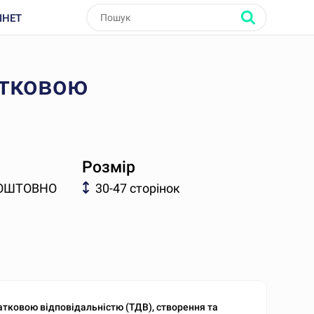
ІНЕТ
атковою
Розмір
ОШТОВНО
30-47 сторінок
атковою відповідальністю (ТДВ), створення та