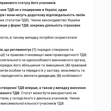
правового статусу його учасників
.
ння ТДВ не є поширеним в Україні, адже
ів і вони несуть додаткову відповідальність своїм
них статутом ТДВ). Чинне законодавство України
лише у формі ТДВ, зокрема діяльність страхових
істю, в такому випадку потрібно скористатися
и, що регламентує (1)
порядок створення та
ції) та правове становище і межі правоздатності ТДВ;
олегіального чи одноособового виконавчого органу,
 порядок його збільшення та зменшення;
(4)
правовий
етім особам та передачі їх у заставу, можливість та
періодичність виплати дивідендів;
(6)
особливості
створенні ТДВ вперше, а також у випадку внесення
ованого ТДВ
. Статут може бути використано як
твом, у складі якого є декілька учасників. Чинне
максимальної кількості учасників ТДВ.