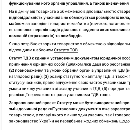
функціонування його органів управління, а також визначення 
На відміну від товариств з обмеженою відповідальністю
створе
відповідальність учасників не обмежується розміром їх вклад
майном
за заподіяні товариством збитки (в межах, встановле
встановлює
перелік видів діяльності ведення яких можливе 
компаній (страховиків) та ломбардів
.
Якщо потрібно створити товариство з обмеженою відповідальн
відповідним шаблоном
Статуту ТОВ
.
Статут ТДВ є єдиним установчим документом юридичної особ
припинення юридичної особи (шляхом ліквідації або реорганіза
(2)
повноваження та умови обрання органів управління ТДВ (к
наглядової ради);
(3)
розмір статутного капіталу ТДВ, а також
статус учасників, право відчуження своїх часток учасниками тр
умови виходу учасника зі складу учасників ТДВ;
(5)
порядок та 
реалізації переважного права учасниками ТДВ тощо.
Запропонований проект Статуту може бути використаний при 
змін до чинної редакції установчих документів вже зареєстр
товариством, у складі якого є лише один учасник, так і товарис
законодавство України не передбачає жодних обмежень щодо 