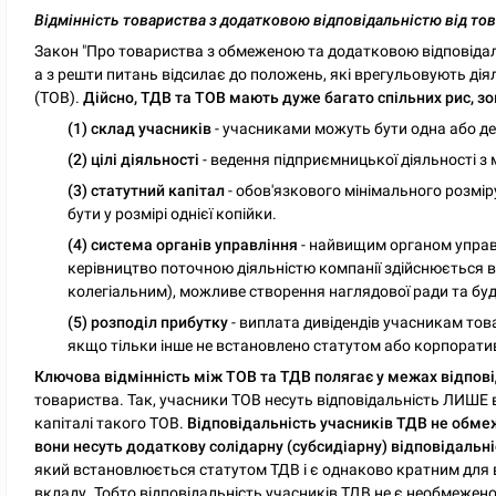
Відмінність товариства з додатковою відповідальністю від т
Закон "Про товариства з обмеженою та додатковою відповідал
а з решти питань відсилає до положень, які врегульовують ді
(ТОВ).
Дійсно, ТДВ та ТОВ мають дуже багато спільних рис, з
(1) склад учасників
- учасниками можуть бути одна або декі
(2) цілі діяльності
- ведення підприємницької діяльності з
(3) статутний капітал
- обов'язкового мінімального розмір
бути у розмірі однієї копійки.
(4) система органів управління
- найвищим органом управл
керівництво поточною діяльністю компанії здійснюється
колегіальним), можливе створення наглядової ради та буд
(5) розподіл прибутку
- виплата дивідендів учасникам тов
якщо тільки інше не встановлено статутом або корпорат
Ключова відмінність між ТОВ та ТДВ полягає у межах відпові
товариства. Так, учасники ТОВ несуть відповідальність ЛИШЕ 
капіталі такого ТОВ.
Відповідальність учасників ТДВ не обмежу
вони несуть додаткову солідарну (субсидіарну) відповідальн
який встановлюється статутом ТДВ і є однаково кратним для в
вкладу. Тобто відповідальність учасників ТДВ не є необмежено