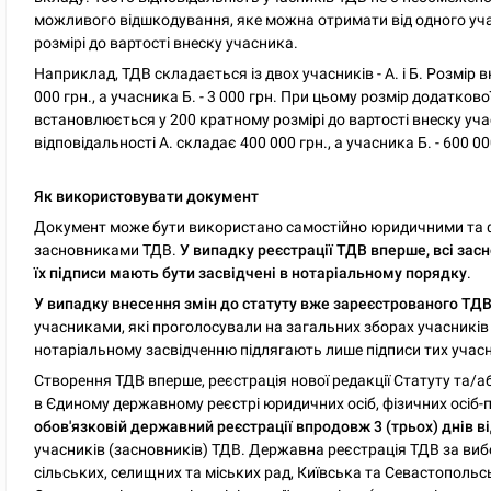
можливого відшкодування, яке можна отримати від одного уч
розмірі до вартості внеску учасника.
Наприклад, ТДВ складається із двох учасників - А. і Б. Розмір 
000 грн., а учасника Б. - 3 000 грн. При цьому розмір додатково
встановлюється у 200 кратному розмірі до вартості внеску учас
відповідальності А. складає 400 000 грн., а учасника Б. - 600 00
Як використовувати документ
Документ може бути використано самостійно юридичними та ф
засновниками ТДВ.
У випадку реєстрації ТДВ вперше, всі зас
їх підписи мають бути засвідчені в нотаріальному порядку
.
У випадку внесення змін до статуту вже зареєстрованого ТД
учасниками, які проголосували на загальних зборах учасників
нотаріальному засвідченню підлягають лише підписи тих учасни
Створення ТДВ вперше, реєстрація нової редакції Статуту та/а
в Єдиному державному реєстрі юридичних осіб, фізичних осіб-
обов'язковій державний реєстрації впродовж 3 (трьох) днів 
учасників (засновників) ТДВ. Державна реєстрація ТДВ за ви
сільських, селищних та міських рад, Київська та Севастопольськ