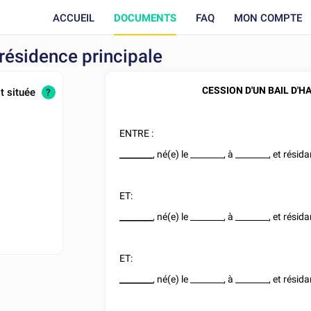
ACCUEIL
DOCUMENTS
FAQ
MON COMPTE
 résidence principale
CESSION D'UN BAIL D'H
t située
?
ENTRE :
________
, né(e) le
________
, à
________
, et résida
ET:
________
, né(e) le
________
, à
________
, et résida
ET:
________
, né(e) le
________
, à
________
, et résida