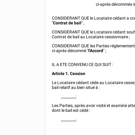
ci-après dénommés in
CONSIDERANT QUE le Locataire cédant a concl
"
Contrat de bail
" ;
CONSIDERANT QUE le Locataire cédant souhait
Contrat de bail au Locataire cessionnaire ;
CONSIDERANT QUE les Parties réglementent l
ci-après dénommé "
l'Accord
" ;
IL A ETE CONVENU CE QUI SUIT :
Article 1. Cession
Le Locataire cédant cède au Locataire cession
bail relatif au bien situé à :
________
;
Les Parties, après avoir visité et examiné at
dont le bail est cédé :
________
;