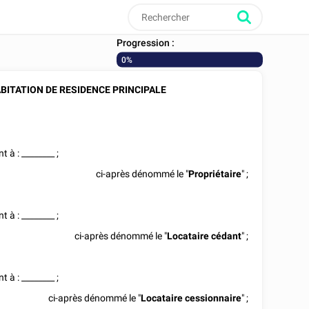
Progression :
0%
ABITATION DE RESIDENCE PRINCIPALE
nt à :
________
;
ci-après dénommé le "
Propriétaire
" ;
nt à :
________
;
ci-après dénommé le "
Locataire cédant
" ;
nt à :
________
;
ci-après dénommé le "
Locataire cessionnaire
" ;