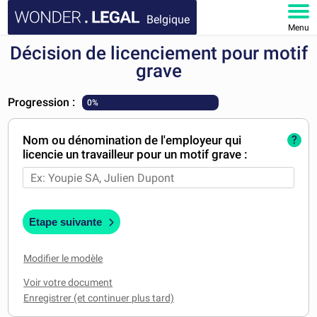
Belgique
Menu
Décision de licenciement pour motif
ACCUEIL
grave
DOCUMENTS
Progression :
0%
FAQ
Nom ou dénomination de l'employeur qui
?
licencie un travailleur pour un motif grave :
MON COMPTE
Etape suivante
Modifier le modèle
Voir votre document