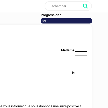
Progression :
0%
Madame
________
________
________
, le
________
tons vous informer que nous donnons une suite positive à