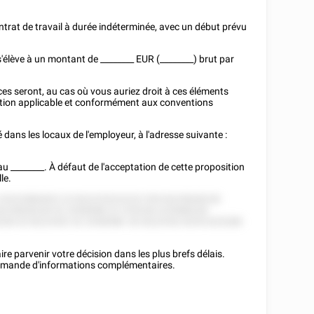
ntrat de travail à durée indéterminée, avec un début prévu
s'élève à un montant de
________
EUR (________) brut par
ces seront, au cas où vous auriez droit à ces éléments
lation applicable et conformément aux conventions
é dans les locaux de l'employeur, à l'adresse suivante :
'au
________
. À défaut de l'acceptation de cette proposition
le.
2 25222882822 22 822225222222 555 8225828228
8225828228 52 2558588 22 225228 225588228
28 52 8222552 52 2558588. 82 8222552 8255 825288
e parvenir votre décision dans les plus brefs délais.
demande d'informations complémentaires.