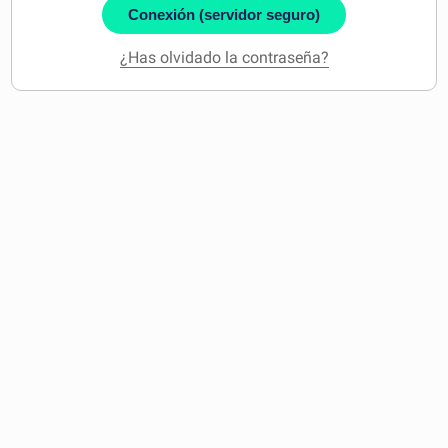
Conexión (servidor seguro)
¿Has olvidado la contraseña?