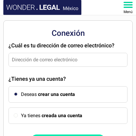
México
Menú
INICIO
Conexión
DOCUMENTOS
¿Cuál es tu dirección de correo electrónico?
FAQ
MI CUENTA
¿Tienes ya una cuenta?
Deseas
crear una cuenta
Ya tienes
creada una cuenta