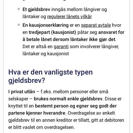
Et gjeldsbrev
inngås mellom långiver og
låntaker og
regulerer lånets vilkår
En kausjonserklæring
er en
separat avtale
hvor
en
tredjepart (kausjonist)
påtar seg
ansvaret for
å betale lånet dersom låntaker ikke gjør det
.
Det er altså en
garanti
som involverer långiver,
låntaker og kausjonist
Hva er den vanligste typen
gjeldsbrev?
I privat utlån
– f.eks. mellom personer eller små
selskaper –
brukes normalt enkle gjeldsbrev
. Disse er
knyttet til en
bestemt person og egner seg godt der
partene kjenner hverandre
. Overdragelse av enkelt
gjeldsbrev til en annen kreditor er tillatt, gitt at debitoren
er blitt vaslet om overdragelsen.