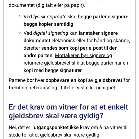
dokumentet (digitalt eller på papir).
Ved
fysisk oppmøte
skal b
egge partene signere
begge kopier samtidig
Ved
digital signering
kan
lånetaker signere
dokumentet
elektronisk eller for hånd og skanne,
deretter
sendes som kopi per e-post til den
andre parten
.
Mottakeren bør signere og
returnere
gjeldsbrevet slik at begge parter har en
kopi med begge signaturer
Partene bør hver
oppbevare en kopi av gjeldsbrevet
for
fremtidig
referanse og i tilfelle tvist eller uenighet
.
Er det krav om vitner for at et enkelt
gjeldsbrev skal være gyldig?
Nei, det er i
utgangspunktet ikke krav
om å ha vitner til
stede for at et gjeldsbrev skal være gydlig.