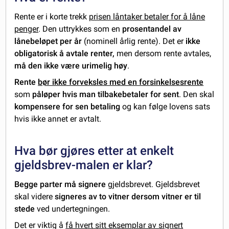
Rente er i korte trekk
prisen låntaker betaler for å låne
penger
. Den uttrykkes som en
prosentandel av
lånebeløpet per år
(nominell årlig rente). Det er
ikke
obligatorisk å avtale renter,
men dersom rente avtales,
må den ikke være urimelig høy
.
Rente
bør ikke forveksles med en forsinkelsesrente
som
påløper hvis man tilbakebetaler for sent
. Den skal
kompensere for sen betaling
og kan følge lovens sats
hvis ikke annet er avtalt.
Hva bør gjøres etter at enkelt
gjeldsbrev-malen er klar?
Begge parter må signere
gjeldsbrevet. Gjeldsbrevet
skal videre
signeres av to vitner dersom vitner er til
stede
ved undertegningen.
Det er viktig å
få hvert sitt eksemplar av signert