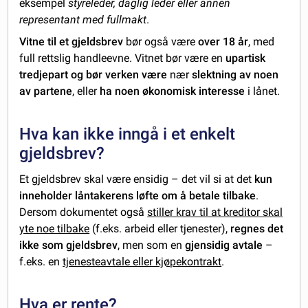
eksempel
styreleder, daglig leder eller annen
representant med fullmakt
.
Vitne til et gjeldsbrev
bør også være
over 18 år
, med
full rettslig handleevne. Vitnet bør være en
upartisk
tredjepart og bør verken være
nær
slektning av noen
av partene
, eller
ha noen økonomisk interesse
i lånet.
Hva kan ikke inngå i et enkelt
gjeldsbrev?
Et gjeldsbrev skal være ensidig – det vil si at det
kun
inneholder låntakerens løfte om å betale tilbake
.
Dersom dokumentet også
stiller krav til at kreditor skal
yte noe tilbake
(f.eks. arbeid eller tjenester),
regnes det
ikke som gjeldsbrev
, men som en
gjensidig avtale
–
f.eks. en
tjenesteavtale eller kjøpekontrakt
.
Hva er rente?