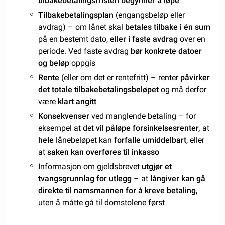
tilbakebetalingsfristen
begynner å løpe
Tilbakebetalingsplan
(engangsbeløp eller
avdrag) – om lånet skal
betales tilbake i én sum
på en bestemt dato,
eller i faste avdrag
over en
periode. Ved faste avdrag
bør konkrete datoer
og beløp
oppgis
Rente
(eller om det er rentefritt) – renter
påvirker
det totale tilbakebetalingsbeløpet
og må derfor
være
klart angitt
Konsekvenser
ved manglende betaling – for
eksempel at det
vil påløpe forsinkelsesrenter,
at
hele
lånebeløpet kan
forfalle umiddelbart
, eller
at
saken kan overføres til inkasso
Informasjon om gjeldsbrevet
utgjør et
tvangsgrunnlag for utlegg
–
at
långiver kan gå
direkte til namsmannen for å kreve betaling,
uten å måtte gå til domstolene først