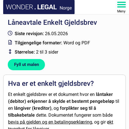
Norge
Meny
Låneavtale Enkelt Gjeldsbrev
HJEM
Siste revisjon:
26.05.2026
DOKUMENTER
Tilgjengelige formater:
Word og PDF
Størrelse:
2 til 3 sider
FAQ
Fyll ut malen
MIN KONTO
Hva er et enkelt gjeldsbrev?
Et enkelt gjeldsbrev er et dokument hvor en
låntaker
(debitor) erkjenner å skylde et bestemt pengebeløp
til
en
långiver (kreditor)
, og
forplikter seg til å
tilbakebetale
dette. Dokumentet fungerer som både
bevis på gjelden og en betalingserklæring,
og gir
økt
trygghet
for långiver.