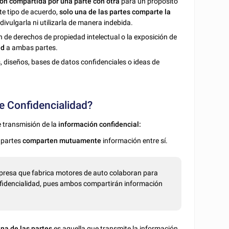
ón compartida por una parte con otra
para un propósito
te tipo de acuerdo,
solo una de las partes comparte la
ivulgarla ni utilizarla de manera indebida.
n de derechos de propiedad intelectual o la exposición de
ad
a ambas partes.
 diseños, bases de datos confidenciales o ideas de
de Confidencialidad?
 transmisión de la
información confidencial:
 partes
comparten mutuamente
información entre sí.
presa que fabrica motores de auto colaboran para
nfidencialidad, pues ambos compartirán información
una de las partes
es aquella que transmite la información.