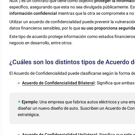
NDA
") es un contrato que tiene como objetivo
proteger la informaci
específico, asegurando que esta no sea divulgada públicamente. Es
información confidencial
mientras que la otra se compromete a no d
Utilizar un acuerdo de confidencialidad puede prevenir la vulneració
datos financieros sensibles, por lo que
su uso proporciona segurid
Este tipo de acuerdo protege información como estados financieros,
negocio en desarrollo, entre otros.
¿Cuáles son los distintos tipos de Acuerdo 
El Acuerdo de Confidencialidad puede clasificarse según la forma de
Acuerdo de Confidencialidad Bilateral
:
Significa que ambas
Ejemplo:
Una empresa que fabrica autos eléctricos y una em
diseñar un nuevo diseño de auto. Suscriben un Acuerdo de Co
estratégica.
Acuerdo de Confidencialidad Unilateral:
Significa que
solo 