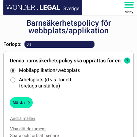
Sverige
Meny
Barnsäkerhetspolicy för
STARTSIDA
webbplats/applikation
DOKUMENT
Förlopp:
0%
FAQ
Denna barnsäkerhetspolicy ska upprättas för en:
?
Mobilapplikation/webbplats
MITT KONTO
Arbetsplats (d.v.s. för ett
företags anställda)
Nästa
Ändra mallen
Visa ditt dokument