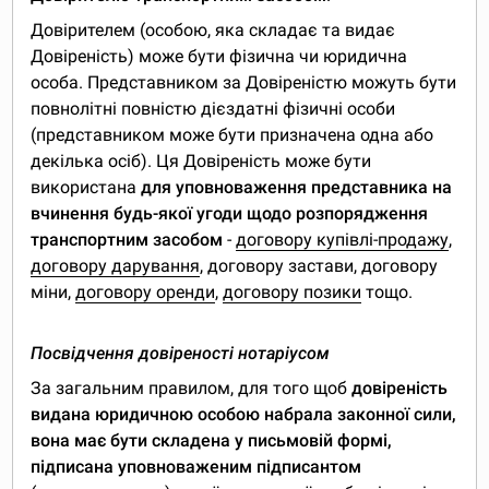
Довірителем (особою, яка складає та видає
Довіреність) може бути фізична чи юридична
особа. Представником за Довіреністю можуть бути
повнолітні повністю дієздатні фізичні особи
(представником може бути призначена одна або
декілька осіб). Ця Довіреність може бути
використана
для уповноваження представника на
вчинення будь-якої угоди щодо розпорядження
транспортним засобом
-
договору купівлі-продажу
,
договору дарування
, договору застави, договору
міни,
договору оренди
,
договору позики
тощо.
Посвідчення довіреності нотаріусом
За загальним правилом, для того щоб
довіреність
видана юридичною особою набрала законної сили,
вона має бути складена у письмовій формі,
підписана уповноваженим підписантом