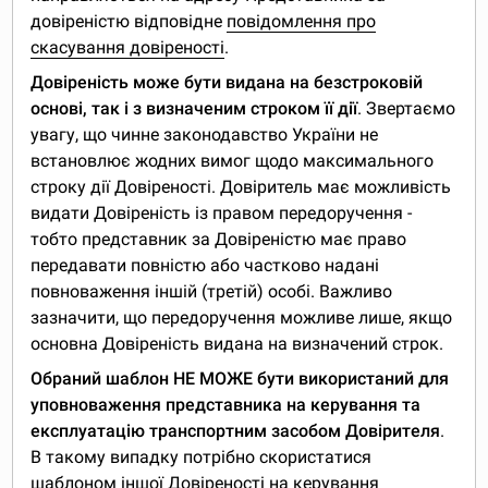
довіреністю відповідне
повідомлення про
скасування довіреності
.
Довіреність може бути видана на безстроковій
основі, так і з визначеним строком її дії
. Звертаємо
увагу, що чинне законодавство України не
встановлює жодних вимог щодо максимального
строку дії Довіреності. Довіритель має можливість
видати Довіреність із правом передоручення -
тобто представник за Довіреністю має право
передавати повністю або частково надані
повноваження іншій (третій) особі. Важливо
зазначити, що передоручення можливе лише, якщо
основна Довіреність видана на визначений строк.
Обраний шаблон НЕ МОЖЕ бути використаний для
уповноваження представника на керування та
експлуатацію транспортним засобом Довірителя
.
В такому випадку потрібно скористатися
шаблоном іншої
Довіреності на керування