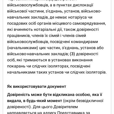
військовослужбовців, а в пунктах дислокації
військової частини, з'єднань, установ, військово-
навчальних закладів, де немає нотаріуса чи
посадових осіб органів місцевого самоврядування,
які вчиняють нотаріальні дії, також довіреності
працівників, членів їх сімей і членів сімей
військовослужбовців, посвідчені командирами
(начальниками) цих частин, з'єднань, установ або
військово-навчальних закладів;
(3)
довіреності
осіб, які тримаються в установах виконання
покарань чи слідчих ізоляторах, посвідчені
начальниками таких установ чи слідчих ізоляторів.
Як використовувати документ
Довіреність може бути відкликана особою, яка її
видала, в будь-який момент
(окрім безвідкличної
довіреності). Для цього Довірителем
направляється на адресу Представника за