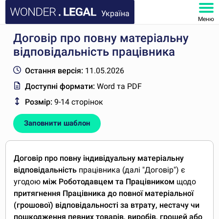
Україна
Меню
Договір про повну матеріальну
ГОЛОВНА
відповідальність працівника
ДОКУМЕНТИ
Остання версія:
11.05.2026
Доступні формати:
Word та PDF
ПОШИРЕНІ ЗАПИТАННЯ
Розмір:
9-14 сторінок
МІЙ КАБІНЕТ
Заповнити шаблон
Договір
про повну індивідуальну матеріальну
відповідальність
працівника (далі "Договір") є
угодою
між Роботодавцем та Працівником
щодо
притягнення Працівника до повної матеріальної
(грошової) відповідальності за втрату, нестачу чи
пошкодження певних товарів, виробів, грошей або