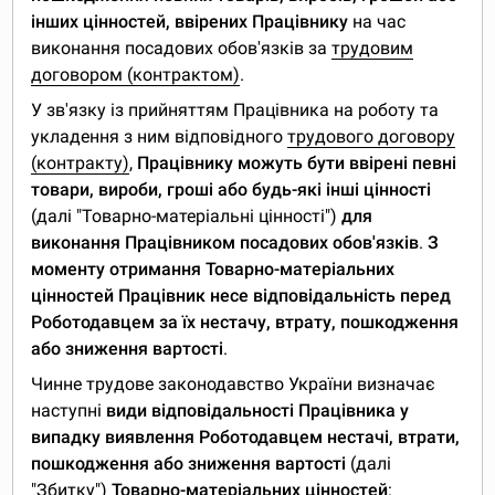
інших цінностей, ввірених Працівнику
на час
виконання посадових обов'язків за
трудовим
договором (контрактом)
.
У зв'язку із прийняттям Працівника на роботу та
укладення з ним відповідного
трудового договору
(контракту)
,
Працівнику можуть бути ввірені певні
товари, вироби, гроші або будь-які інші цінності
(далі "Товарно-матеріальні цінності")
для
виконання Працівником посадових обов'язків
.
З
моменту отримання Товарно-матеріальних
цінностей Працівник несе відповідальність перед
Роботодавцем за їх нестачу, втрату, пошкодження
або зниження вартості
.
Чинне трудове законодавство України визначає
наступні
види відповідальності Працівника у
випадку виявлення Роботодавцем нестачі, втрати,
пошкодження або зниження вартості
(далі
"Збитку")
Товарно-матеріальних цінностей
: