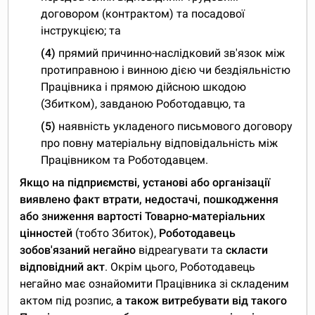
договором (контрактом) та посадової
інструкцією; та
(4)
прямий причинно-наслідковий зв'язок між
протиправною і винною дією чи бездіяльністю
Працівника і прямою дійсною шкодою
(Збитком), завданою Роботодавцю, та
(5)
наявність укладеного письмового договору
про повну матеріальну відповідальність між
Працівником та Роботодавцем.
Якщо на підприємстві, установі або організації
виявлено факт втрати, недостачі, пошкодження
або зниження вартості Товарно-матеріальних
цінностей
(тобто Збиток),
Роботодавець
зобов'язаний негайно
відреагувати та
скласти
відповідний акт
. Окрім цього, Роботодавець
негайно має ознайомити Працівника зі складеним
актом під розпис,
а також витребувати від такого