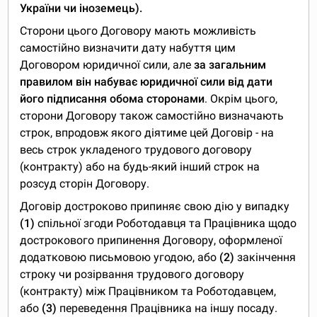
України чи іноземець).
Сторони цього Договору мають можливість
самостійно визначити дату набуття цим
Договором юридичної сили, але
за загальним
правилом він набуває юридичної сили від дати
його підписання обома сторонами
. Окрім цього,
сторони Договору також самостійно визначають
строк, впродовж якого діятиме цей Договір - на
весь строк укладеного трудового договору
(контракту) або на будь-який інший строк на
розсуд сторін Договору.
Договір достроково припиняє свою дію у випадку
(1)
спільної згоди Роботодавця та Працівника щодо
дострокового припинення Договору, оформленої
додатковою письмовою угодою, або
(2)
закінчення
строку чи розірвання трудового договору
(контракту) між Працівником та Роботодавцем,
або
(3)
переведення Працівника на іншу посаду.