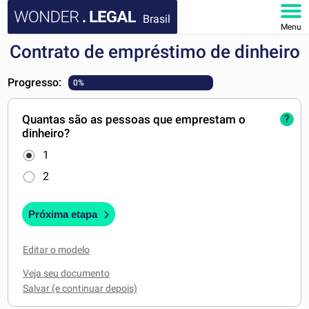
Brasil
Menu
Contrato de empréstimo de dinheiro
HOME
Progresso:
0%
DOCUMENTOS
Quantas são as pessoas que emprestam o
?
FAQ
dinheiro?
1
MINHA CONTA
2
Próxima etapa
Editar o modelo
Veja seu documento