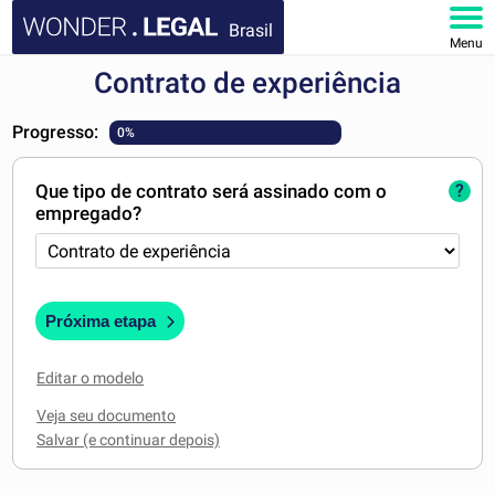
Brasil
Menu
Contrato de experiência
HOME
Progresso:
0%
DOCUMENTOS
Que tipo de contrato será assinado com o
?
FAQ
empregado?
MINHA CONTA
Próxima etapa
Editar o modelo
Veja seu documento