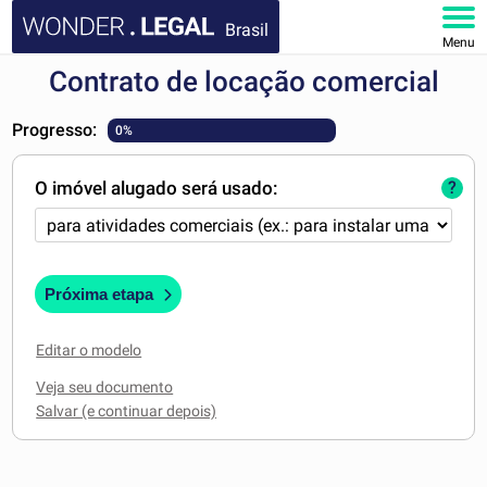
Brasil
Menu
Contrato de locação comercial
HOME
Progresso:
0%
DOCUMENTOS
O imóvel alugado será usado:
?
FAQ
MINHA CONTA
Próxima etapa
Editar o modelo
Veja seu documento