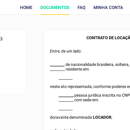
HOME
DOCUMENTOS
FAQ
MINHA CONTA
CONTRATO DE LOCAÇÃ
):
Entre, de um lado:
________
, de nacionalidade brasileira, solteira
________
, residente em:
________
neste ato representada, conforme poderes es
________
,
pessoa jurídica inscrita no CN
________
, com sede em:
________
doravante denominada
LOCADOR
,