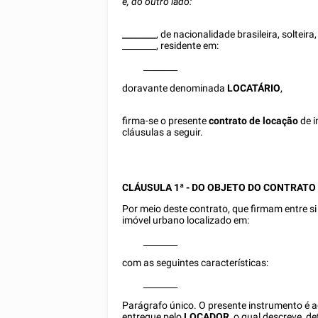
e, do outro lado:
________
, de nacionalidade brasileira, solteira
________
, residente em:
________
doravante denominada
LOCATÁRIO
,
firma-se o presente
contrato de locação
de i
cláusulas a seguir.
CLÁUSULA 1ª - DO OBJETO DO CONTRATO
Por meio deste contrato, que firmam entre si
imóvel urbano localizado em:
________
com as seguintes características:
________
Parágrafo único. O presente instrumento 
entregue pelo
LOCADOR
, o qual descreve, 