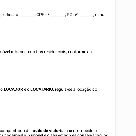
, profissão:
________
, CPF nº
________
, RG nº
________
, e-mail:
móvel urbano, para fins residenciais, conforme as
 o
LOCADOR
e o
LOCATÁRIO
, regula-se a locação do
é acompanhado do
laudo de vistoria
, a ser fornecido e
detalhadamente, o imóvel e o seu estado de conservação, no