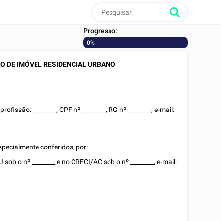
Progresso:
0%
O DE IMÓVEL RESIDENCIAL URBANO
, profissão:
________
, CPF nº
________
, RG nº
________
, e-mail:
pecialmente conferidos, por:
PJ sob o nº
________
e no CRECI/
AC
sob o nº
________
, e-mail: