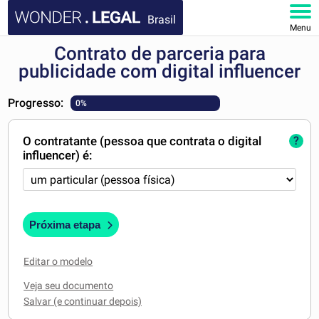
Brasil
Menu
Contrato de parceria para
HOME
publicidade com digital influencer
DOCUMENTOS
Progresso:
0%
FAQ
O contratante (pessoa que contrata o digital
?
influencer) é:
MINHA CONTA
Próxima etapa
Editar o modelo
Veja seu documento