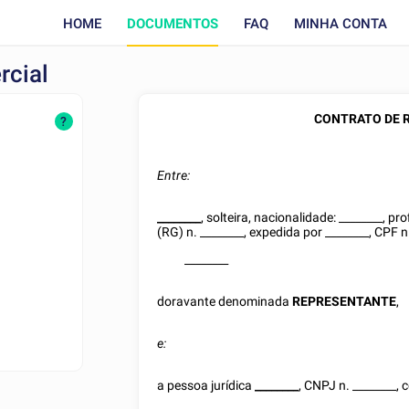
HOME
DOCUMENTOS
FAQ
MINHA CONTA
rcial
CONTRATO DE 
?
Entre:
________
, solteira, nacionalidade:
________
, pr
(RG)
n.
________
, expedida por
________
, CPF 
________
doravante denominada
REPRESENTANTE
,
e:
a pessoa jurídica
________
, CNPJ n.
________
, 