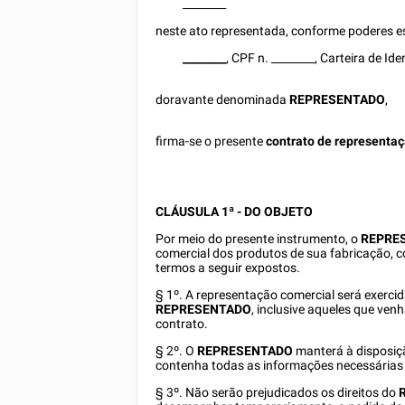
________
neste ato representada, conforme poderes es
________
, CPF n.
________
,
Carteira de Id
doravante denominada
REPRESENTADO
,
firma-se o presente
contrato de representa
CLÁUSULA 1ª - DO OBJETO
Por meio do presente instrumento, o
REPRE
comercial dos produtos de sua fabricação, c
termos a seguir expostos.
§ 1º. A representação comercial será exerci
REPRESENTADO
, inclusive aqueles que ven
contrato.
§ 2º. O
REPRESENTADO
manterá à disposi
contenha todas as informações necessárias a
§ 3º. Não serão prejudicados os direitos do