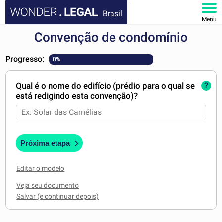
Brasil
Menu
Convenção de condomínio
HOME
Progresso:
0%
DOCUMENTOS
Qual é o nome do edifício (prédio para o qual se
?
FAQ
está redigindo esta convenção)?
MINHA CONTA
Próxima etapa
Editar o modelo
Veja seu documento