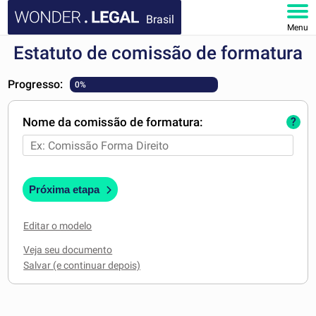
Brasil
Menu
Estatuto de comissão de formatura
HOME
Progresso:
0%
DOCUMENTOS
Nome da comissão de formatura:
?
FAQ
MINHA CONTA
Próxima etapa
Editar o modelo
Veja seu documento