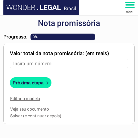
Brasil
Menu
Nota promissória
HOME
Progresso:
0%
DOCUMENTOS
Valor total da nota promissória: (em reais)
FAQ
MINHA CONTA
Próxima etapa
Editar o modelo
Veja seu documento