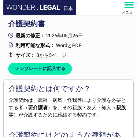
日本
メニュー
介護契約書
ホーム
最新の修正：
2026年05月26日
文書
利用可能な形式：
WordとPDF
サイズ：
3から5ページ
よくある質問
テンプレートに記入する
お問い合わせ
アカウント
介護契約とは何ですか？
介護契約は、高齢・病気・怪我等により介護を必要と
する者（
要介護者
）を、その親族・友人・知人（
親族
等
）が介護するために締結する契約です。
介護契約にはどのような種類があ