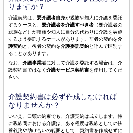
りますか？
介護契約は、
要介護者自身
が親族や知人に介護を委託
するケースと、
要介護者を介護すべき者
（要介護者の
親族など）が親族や知人に自分の代わりに介護を実施
するよう委託するケースがあります。前者の契約を
介
護契約
と、後者の契約を
介護委託契約
と呼んで区別す
ることがあります。
なお、
介護事業者
に対して介護を委託する場合は、介
護契約書ではなく
介護サービス契約書
を使用してくだ
さい。
介護契約書は必ず作成しなければ
なりませんか？
いいえ、口頭の約束でも、介護契約は成立します。特
に親族間における介護は、ある程度は親族としての扶
養義務や助け合いの範囲として、契約書を作成せずに