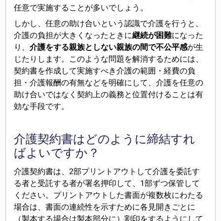
任意で実施することが多いでしょう。
しかし、任意の助け合いという認識で介護を行うと、
介護の負担が大きくなったときに
継続が困難
になった
り、
介護をする親族としない親族の間で不公平感
が生
じたりします。このような問題を解消するためには、
契約書を作成して実施すべき介護の範囲・経費の負
担・介護報酬の有無などを明確にして、介護を任意の
助け合いではなく契約上の義務と位置付けることは有
効な手段です。
介護契約書はどのように締結すれ
ばよいですか？
介護契約書は、2部プリントアウトして介護を委託す
る者と受託する者が署名押印して、1部ずつ保管して
ください。プリントアウトした書面が複数枚にわたる
場合は、書面の連続性を示すために各見開きごとに
（製本する場合は製本部分に）割印をするようにして