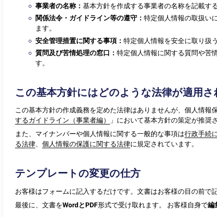
事業者の名称：
基本方針を作成する事業者の名称を記載す
関係法令・ガイドライン等の遵守：
特定個人情報の取扱い
ます。
安全管理措置に関する事項：
特定個人情報を安全に取り扱
質問及び苦情処理の窓口：
特定個人情報に関する質問や苦
す。
この基本方針にはどのような法律が適用さ
この基本方針の作成義務を定めた法律はありませんが、個人情報
するガイドライン（事業者編）
」において基本方針の策定が推奨
また、マイナンバーや個人情報に関する一般的な事項は
行政手続
る法律
、
個人情報の保護に関する法律
に規定されています。
テンプレートの変更の仕方
お客様はフォームに記入するだけです。文書はお客様の目の前で
最後に、文書を
WordとPDF
形式で受け取れます。 お客様自身で
編