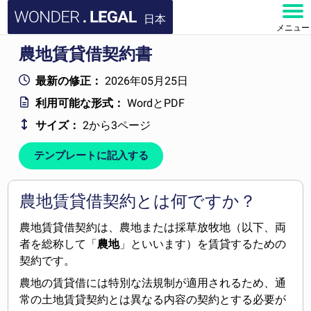
日本
メニュー
農地賃貸借契約書
ホーム
最新の修正：
2026年05月25日
文書
利用可能な形式：
WordとPDF
サイズ：
2から3ページ
よくある質問
テンプレートに記入する
お問い合わせ
アカウント
農地賃貸借契約とは何ですか？
農地賃貸借契約は、農地または採草放牧地（以下、両
者を総称して「
農地
」といいます）を賃貸するための
契約です。
農地の賃貸借には特別な法規制が適用されるため、通
常の土地賃貸契約とは異なる内容の契約とする必要が