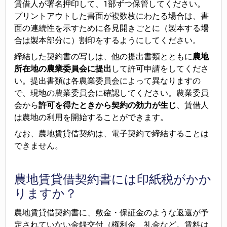
賃借人が署名押印して、1部ずつ保管してください。
プリントアウトした書面が複数枚にわたる場合は、書
面の連続性を示すために各見開きごとに（製本する場
合は製本部分に）割印をするようにしてください。
締結した契約書の写しは、他の提出書類とともに
農地
所在地の農業委員会に提出
して許可申請をしてくださ
い。提出書類は各農業委員会によって異なりますの
で、現地の農業委員会に確認してください。農業委員
会から
許可を得たときから契約の効力が生じ
、賃借人
は農地の利用を開始することができます。
なお、農地賃貸借契約は、電子契約で締結することは
できません。
農地賃貸借契約書には印紙税がかか
りますか？
農地賃貸借契約書に、敷金・保証金のような返還が予
定されていない金銭交付（権利金、礼金など。賃料は