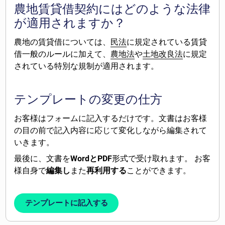
農地賃貸借契約にはどのような法律
が適用されますか？
農地の賃貸借については、
民法
に規定されている賃貸
借一般のルールに加えて、
農地法
や
土地改良法
に規定
されている特別な規制が適用されます。
テンプレートの変更の仕方
お客様はフォームに記入するだけです。文書はお客様
の目の前で記入内容に応じて変化しながら編集されて
いきます。
最後に、文書を
WordとPDF
形式で受け取れます。 お客
様自身で
編集し
また
再利用する
ことができます。
テンプレートに記入する