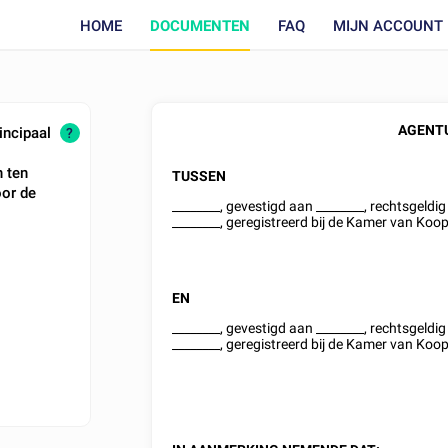
HOME
DOCUMENTEN
FAQ
MIJN ACCOUNT
AGENT
incipaal
?
n ten
TUSSEN
oor de
________
, gevestigd aan
________
, rechtsgeld
________
, geregistreerd bij de Kamer van K
EN
________
, gevestigd aan
________
, rechtsgeld
________
, geregistreerd bij de Kamer van K