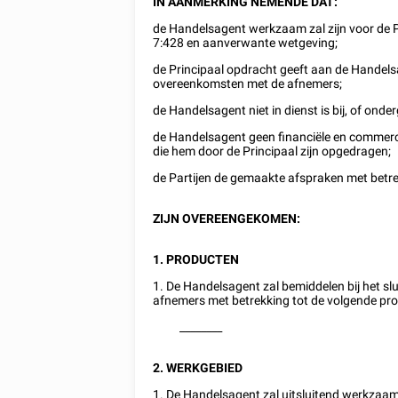
IN AANMERKING NEMENDE DAT:
de Handelsagent werkzaam zal zijn voor de Pr
7:428 en aanverwante wetgeving;
de Principaal opdracht geeft aan de Handelsa
overeenkomsten met de afnemers;
de Handelsagent niet in dienst is bij, of onde
de Handelsagent geen financiële en commerci
die hem door de Principaal zijn opgedragen;
de Partijen de gemaakte afspraken met betre
ZIJN OVEREENGEKOMEN:
1. PRODUCTEN
1. De Handelsagent zal bemiddelen bij het sl
afnemers met betrekking tot de volgende pr
________
2. WERKGEBIED
1. De Handelsagent zal uitsluitend werkzaam 