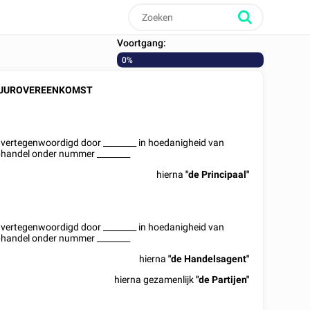
Voortgang:
0%
UUROVEREENKOMST
ig vertegenwoordigd door
________
in hoedanigheid van
oophandel onder nummer
________
hierna
"de Principaal"
ig vertegenwoordigd door
________
in hoedanigheid van
oophandel onder nummer
________
hierna
"de Handelsagent"
hierna gezamenlijk
"de Partijen"