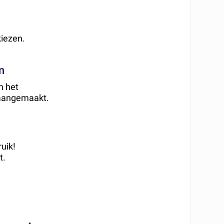
iezen.
n
n het
aangemaakt.
uik!
t.