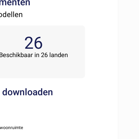
cumenten
odellen
26
Beschikbaar in 26 landen
e downloaden
 woonruimte