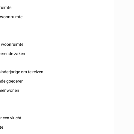
ruimte
 woonruimte
g woonruimte
oerende zaken
nderjarige om te reizen
nde goederen
amenwonen
r een vlucht
te