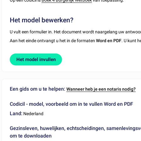
Op een codicil is
Boek 4 Burgerlijk Wetboek
van toepassing.
Het model bewerken?
U vult een formulier in. Het document wordt naargelang uw antwoo
Aan het einde ontvangt u het in de formaten
Word en PDF
. U kunt h
Het model invullen
Een gids om u te helpen:
Wanneer heb je een notaris nodig?
Codicil - model, voorbeeld om in te vullen Word en PDF
Land:
Nederland
Gezinsleven, huwelijken, echtscheidingen, samenlevings
om te downloaden