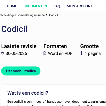
HOME
DOCUMENTEN
FAQ
MIJN ACCOUNT
chtscheidingen, samenlevingsvormen
Codicil
Codicil
Laatste revisie
Formaten
Grootte
30-05-2026
Word en PDF
1 pagina
Het model invullen
Wat is een codicil?
Een codicil is een (meestal) handgeschreven document waarin iemand