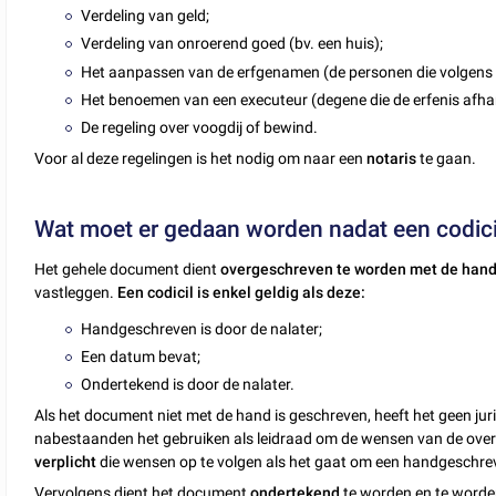
Verdeling van geld;
Verdeling van onroerend goed (bv. een huis);
Het aanpassen van de erfgenamen (de personen die volgens 
Het benoemen van een executeur (degene die de erfenis afhan
De regeling over voogdij of bewind.
Voor al deze regelingen is het nodig om naar een
notaris
te gaan.
Wat moet er gedaan worden nadat een codici
Het gehele document dient
overgeschreven te worden met de han
vastleggen.
Een codicil is enkel geldig als deze:
Handgeschreven is door de nalater;
Een datum bevat;
Ondertekend is door de nalater.
Als het document niet met de hand is geschreven, heeft het geen juri
nabestaanden het gebruiken als leidraad om de wensen van de overle
verplicht
die wensen op te volgen als het gaat om een handgeschr
Vervolgens dient het document
ondertekend
te worden en te word