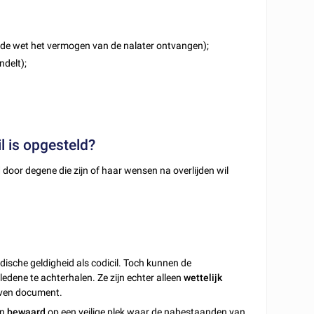
de wet het vermogen van de nalater ontvangen);
delt);
l is opgesteld?
d
door degene die zijn of haar wensen na overlijden wil
dische geldigheid als codicil. Toch kunnen de
dene te achterhalen. Ze zijn echter alleen
wettelijk
even document.
en
bewaard
op een veilige plek waar de nabestaanden van