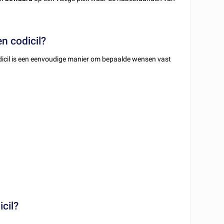
en codicil?
 codicil is een eenvoudige manier om bepaalde wensen vast
cil?