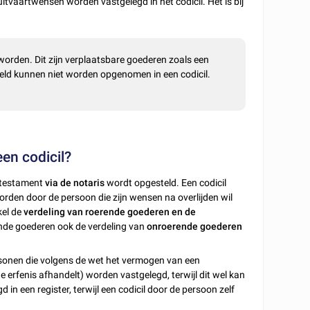
itvaartwensen worden vastgelegd in het codicil. Het is bij
rden. Dit zijn verplaatsbare goederen zoals een
geld kunnen niet worden opgenomen in een codicil.
een codicil?
n testament
via de notaris
wordt opgesteld. Een codicil
rden door de persoon die zijn wensen na overlijden wil
kel de
verdeling van roerende goederen en de
ende goederen ook de verdeling van
onroerende goederen
sonen die volgens de wet het vermogen van een
e erfenis afhandelt) worden vastgelegd, terwijl dit wel kan
in een register, terwijl een codicil door de persoon zelf