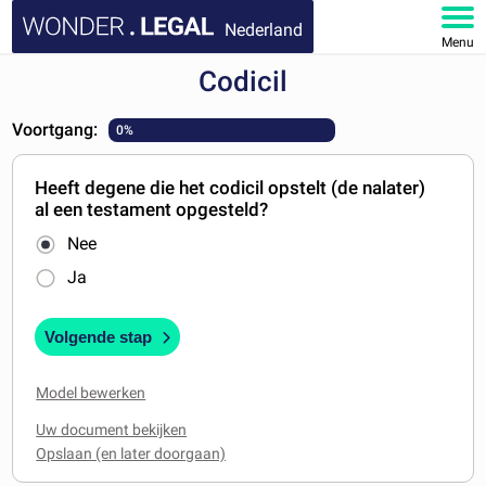
Nederland
Menu
Codicil
HOME
Voortgang:
0%
DOCUMENTEN
Heeft degene die het codicil opstelt (de nalater)
FAQ
al een testament opgesteld?
Nee
MIJN ACCOUNT
Ja
Volgende stap
Model bewerken
Uw document bekijken