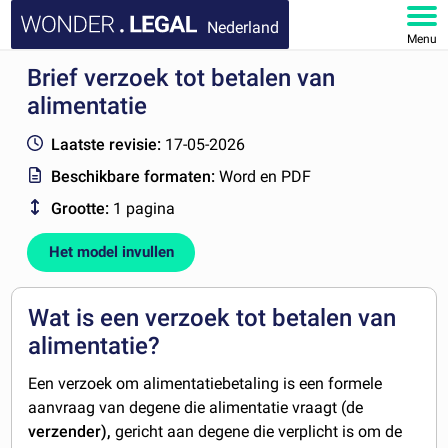
Nederland
Menu
Brief verzoek tot betalen van
HOME
alimentatie
DOCUMENTEN
Laatste revisie:
17-05-2026
Beschikbare formaten:
Word en PDF
FAQ
Grootte:
1 pagina
MIJN ACCOUNT
Het model invullen
Wat is een verzoek tot betalen van
alimentatie?
Een verzoek om alimentatiebetaling is een formele
aanvraag van degene die alimentatie vraagt (de
verzender),
gericht aan degene die verplicht is om de