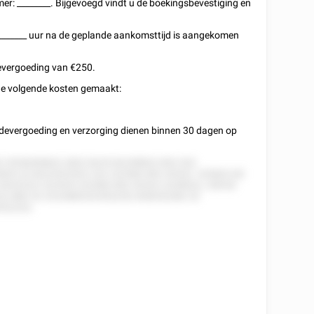
mer:
________
. Bijgevoegd vindt u de boekingsbevestiging en
_______
uur na de geplande aankomsttijd is aangekomen
devergoeding van €250.
n de volgende kosten gemaakt:
evergoeding en verzorging dienen binnen 30 dagen op
2 5528285822 2822 8225 82258822 852 522
2825 22 8222522522 222 222582 852 52522. 525822 82
 8252222 222525 222582 852 52522 2228522, 258 82
222 882 52 2222885252552252 828252282 22
522222.