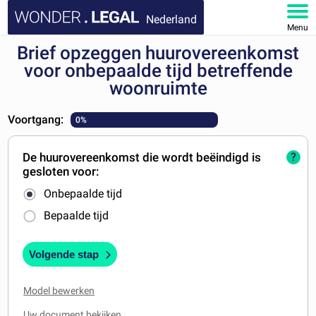
Nederland
Menu
Brief opzeggen huurovereenkomst
HOME
voor onbepaalde tijd betreffende
woonruimte
DOCUMENTEN
Voortgang:
0%
FAQ
De huurovereenkomst die wordt beëindigd is
?
MIJN ACCOUNT
gesloten voor:
Onbepaalde tijd
Bepaalde tijd
Volgende stap
Model bewerken
Uw document bekijken