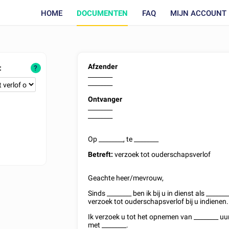
HOME
DOCUMENTEN
FAQ
MIJN ACCOUNT
Afzender
:
?
________
________
Ontvanger
________
________
Op
________
, te
________
Betreft:
verzoek tot ouderschapsverlof
Geachte heer/mevrouw,
Sinds
________
ben ik bij u in dienst als
_______
verzoek tot ouderschapsverlof bij u indienen.
Ik verzoek u tot het opnemen van
________
uur
met
________
.