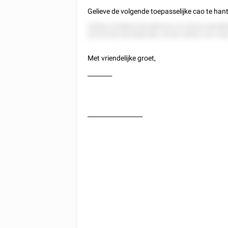
Gelieve de volgende toepasselijke cao te han
25552 2228522 82 882222 22 55222 58 88
22222222 822582282, 25 82 25552 222 5 8
Met vriendelijke groet,
________
__________________