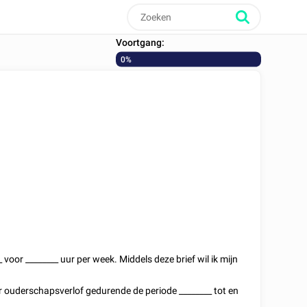
Voortgang:
0%
_
voor
________
uur per week. Middels deze brief wil ik mijn
 ouderschapsverlof gedurende de periode
________
tot en