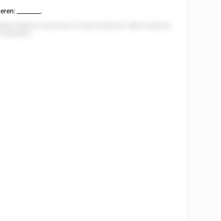
teren:
________
.
55822288222 5222255 22 2822 8252222. 888 5 525252
2 2825822.