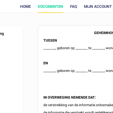
HOME
DOCUMENTEN
FAQ
MIJN ACCOUNT
GEHEIMHO
ing
TUSSEN
________
, geboren op
________
te
________
, wo
EN
________
, geboren op
________
te
________
, wo
IN OVERWEGING NEMENDE DAT:
de verstrekking van de informatie onlosmake
de informatie die verstrekt wordt redelijker