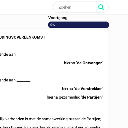
Voortgang:
0%
UDINGSOVEREENKOMST
nende aan
________
hierna "
de Ontvanger
"
nende aan
________
hierna "
de Verstrekker
"
hierna gezamenlijk "
de Partijen
"
lijk verbonden is met de samenwerking tussen de Partijen;
wijs beschouwd kan worden als gevoelig en/of vertrouwelijk;