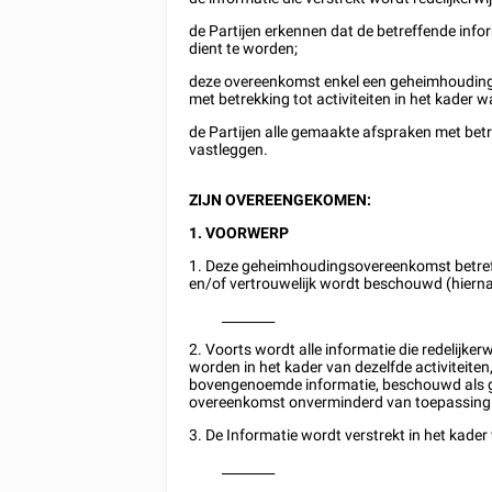
de Partijen erkennen dat de betreffende inform
dient te worden;
deze overeenkomst enkel een geheimhouding b
met betrekking tot activiteiten in het kader 
de Partijen alle gemaakte afspraken met be
vastleggen.
ZIJN OVEREENGEKOMEN:
1. VOORWERP
1. Deze geheimhoudingsovereenkomst betreft 
en/of vertrouwelijk wordt beschouwd (hierna
________
2. Voorts wordt alle informatie die redelijke
worden in het kader van dezelfde activiteite
bovengenoemde informatie, beschouwd als gev
overeenkomst onverminderd van toepassing
3. De Informatie wordt verstrekt in het kader
________