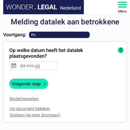
Nederland
Menu
Melding datalek aan betrokkene
HOME
Voortgang:
0%
DOCUMENTEN
Op welke datum heeft het datalek
?
FAQ
plaatsgevonden?
MIJN ACCOUNT
Volgende stap
Model bewerken
Uw document bekijken