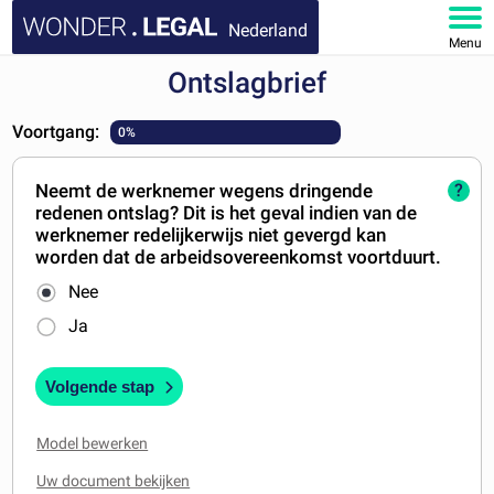
Nederland
Menu
Ontslagbrief
HOME
Voortgang:
0%
DOCUMENTEN
Neemt de werknemer wegens dringende
?
FAQ
redenen ontslag? Dit is het geval indien van de
werknemer redelijkerwijs niet gevergd kan
MIJN ACCOUNT
worden dat de arbeidsovereenkomst voortduurt.
Nee
Ja
Volgende stap
Model bewerken
Uw document bekijken