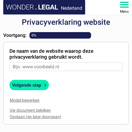
Nederland
Menu
Privacyverklaring website
HOME
Voortgang:
0%
DOCUMENTEN
De naam van de website waarop deze
FAQ
privacyverklaring gebruikt wordt.
MIJN ACCOUNT
Volgende stap
Model bewerken
Uw document bekijken