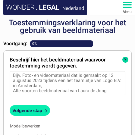
Nederland
Menu
Toestemmingsverklaring voor het
HOME
gebruik van beeldmateriaal
DOCUMENTEN
Voortgang:
0%
FAQ
Beschrijf hier het beeldmateriaal waarvoor
?
toestemming wordt gegeven.
MIJN ACCOUNT
Volgende stap
Model bewerken