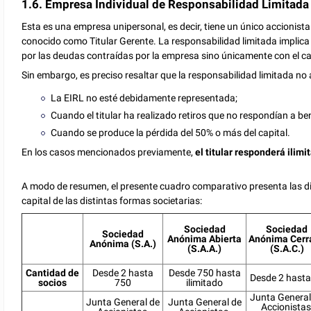
1.6. Empresa Individual de Responsabilidad Limitada (
Esta es una empresa unipersonal, es decir, tiene un único accionist
conocido como Titular Gerente. La responsabilidad limitada implica q
por las deudas contraídas por la empresa sino únicamente con el cap
Sin embargo, es preciso resaltar que la responsabilidad limitada no 
La EIRL no esté debidamente representada;
Cuando el titular ha realizado retiros que no respondían a 
Cuando se produce la pérdida del 50% o más del capital.
En los casos mencionados previamente,
el titular responderá ilim
A modo de resumen, el presente cuadro comparativo presenta las dife
capital de las distintas formas societarias:
Sociedad
Sociedad
Sociedad
Anónima Abierta
Anónima Cerr
Anónima (S.A.)
(S.A.A.)
(S.A.C.)
Cantidad de
Desde 2 hasta
Desde 750 hasta
Desde 2 hasta
socios
750
ilimitado
Junta General
Junta General de
Junta General de
Accionistas