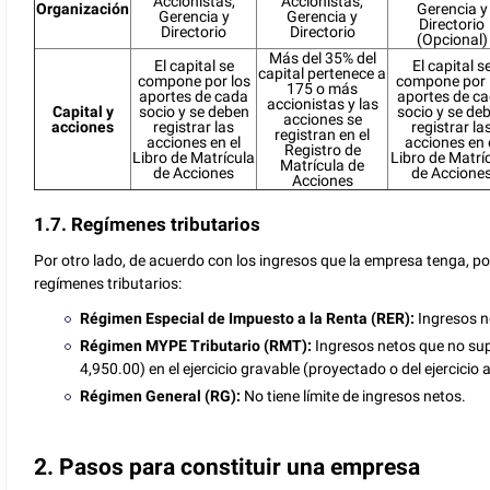
Accionistas,
Accionistas,
Organización
Gerencia y
Gerencia y
Gerencia y
Directorio
Directorio
Directorio
(Opcional)
Más del 35% del
El capital se
El capital s
capital pertenece a
compone por los
compone por 
175 o más
aportes de cada
aportes de c
accionistas y las
Capital y
socio y se deben
socio y se de
acciones se
acciones
registrar las
registrar la
registran en el
acciones en el
acciones en 
Registro de
Libro de Matrícula
Libro de Matrí
Matrícula de
de Acciones
de Accione
Acciones
1.7. Regímenes tributarios
Por otro lado, de acuerdo con los ingresos que la empresa tenga, p
regímenes tributarios:
Régimen Especial de Impuesto a la Renta (RER):
Ingresos n
Régimen MYPE Tributario (RMT):
Ingresos netos que no supe
4,950.00) en el ejercicio gravable (proyectado o del ejercicio a
Régimen General (RG):
No tiene límite de ingresos netos.
2. Pasos para constituir una empresa