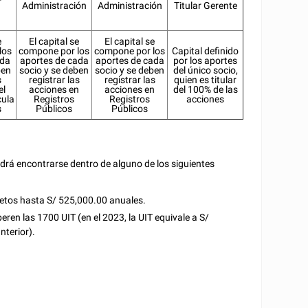
Administración
Administración
Titular Gerente
e
El capital se
El capital se
los
compone por los
compone por los
Capital definido
ada
aportes de cada
aportes de cada
por los aportes
ben
socio y se deben
socio y se deben
del único socio,
s
registrar las
registrar las
quien es titular
el
acciones en
acciones en
del 100% de las
cula
Registros
Registros
acciones
s
Públicos
Públicos
odrá encontrarse dentro de alguno de los siguientes
etos hasta S/ 525,000.00 anuales.
ren las 1700 UIT (en el 2023, la UIT equivale a S/
nterior).