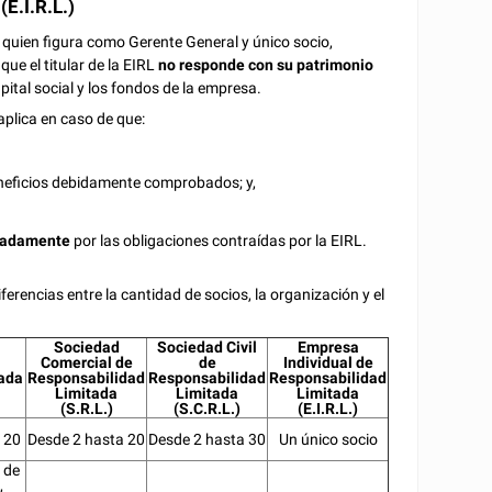
E.I.R.L.)
a quien figura como Gerente General y único socio,
ue el titular de la EIRL
no responde con su patrimonio
ital social y los fondos de la empresa.
aplica en caso de que:
beneficios debidamente comprobados; y,
itadamente
por las obligaciones contraídas por la EIRL.
rencias entre la cantidad de socios, la organización y el
Sociedad
Sociedad Civil
Empresa
Comercial de
de
Individual de
ada
Responsabilidad
Responsabilidad
Responsabilidad
Limitada
Limitada
Limitada
(S.R.L.)
(S.C.R.L.)
(E.I.R.L.)
 20
Desde 2 hasta 20
Desde 2 hasta 30
Un único socio
 de
,