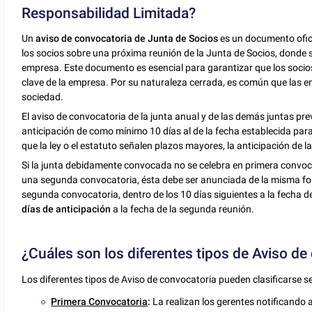
Responsabilidad Limitada?
Un
aviso de convocatoria de Junta de Socios
es un documento ofici
los socios sobre una próxima reunión de la Junta de Socios, donde
empresa. Este documento es esencial para garantizar que los socios
clave de la empresa. Por su naturaleza cerrada, es común que las em
sociedad.
El aviso de convocatoria de la junta anual y de las demás juntas pre
anticipación de como mínimo 10 días al de la fecha establecida para
que la ley o el estatuto señalen plazos mayores, la anticipación de l
Si la junta debidamente convocada no se celebra en primera convocat
una segunda convocatoria, ésta debe ser anunciada de la misma form
segunda convocatoria, dentro de los 10 días siguientes a la fecha d
días de anticipación
a la fecha de la segunda reunión.
¿Cuáles son los diferentes tipos de Aviso de
Los diferentes tipos de Aviso de convocatoria pueden clasificarse s
Primera Convocatoria
:
La realizan los gerentes notificando 