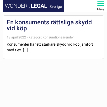
Sverige
Meny
STARTSIDA
En konsuments rättsliga skydd
vid köp
DOKUMENT
13 april 2022 - Kategori: Konsumtionsärenden
FAQ
Konsumenter har ett starkare skydd vid köp jämfört
med t.ex. [...]
MITT KONTO