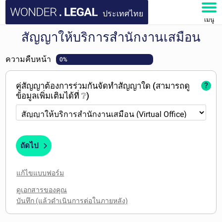
ประเทศไทย
เมนู
สัญญาให้บริการสำนักงานเสมือน
หน้าหลัก
ความคืบหน้า
0%
เอกสาร
คู่สัญญาต้องการร่วมกันจัดทำสัญญาใด (สามารถดู
?
คำถามที่พบบ่อย
ข้อมูลเพิ่มเติมได้ที่ ❔)
บัญชีของฉัน
ถัดไป
แก้ไขแบบฟอร์ม
ดูเอกสารของคุณ