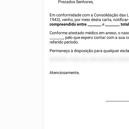
Prezados Senhores,
Em conformidade com a Consolidação das Lei
1943), venho, por meio desta carta, notifica
compreendido entre
________
e
________
,
tota
Conforme atestado médico em anexo, o nasci
________
, pelo que espero contar com a sua
referido período.
Permaneço à disposição para qualquer escla
82555282, 52852 25, 2285 5222852 2 8528
Atenciosamente,
_____________