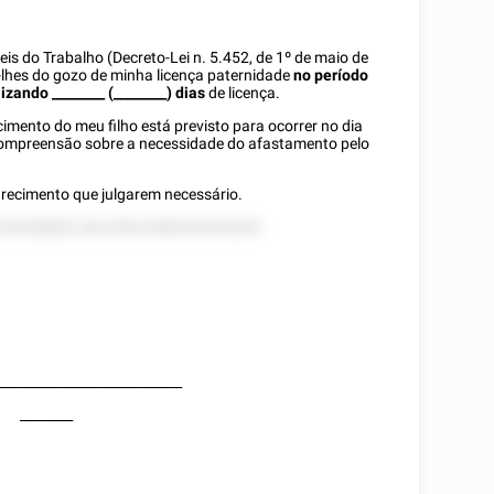
s do Trabalho (Decreto-Lei n. 5.452, de 1º de maio de
r-lhes do gozo de minha licença paternidade
no período
lizando
________
(________) dias
de licença.
mento do meu filho está previsto para ocorrer no dia
 compreensão sobre a necessidade do afastamento pelo
recimento que julgarem necessário.
 255282822 28 2258 22852528 82228.
____________________________
________