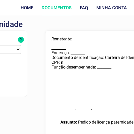
HOME
DOCUMENTOS
FAQ
MINHA CONTA
rnidade
Remetente
:
?
________
Endereço:
________
Documento de identificação:
Carteira de Ide
CPF: n.
________
Função desempenhada:
________
________
,
________
.
Assunto:
Pedido de licença paternidade