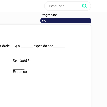
Progresso:
0%
ntidade (RG)
n.
________
,expedida por
________
Destinatário
:
________
Endereço:
________