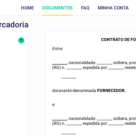
HOME
DOCUMENTOS
FAQ
MINHA CONTA
rcadoria
CONTRATO DE F
?
Entre
:
________
, nacionalidade:
________
, solteira, pr
(RG)
n.
________
, expedida por
________
, resid
________
doravante denominada
FORNECEDOR
;
e
:
________
, nacionalidade:
________
, solteira, pr
(RG)
n.
________
, expedida por
________
, resid
________