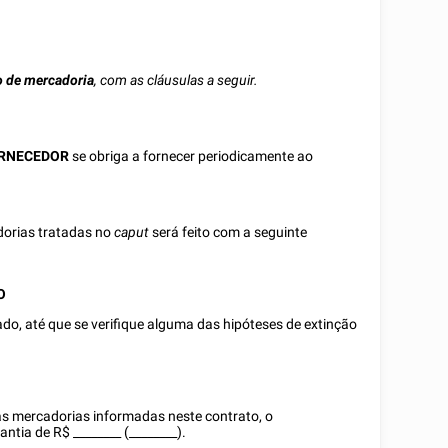
o de mercadoria
, com as cláusulas a seguir.
RNECEDOR
se obriga a fornecer periodicamente ao
dorias tratadas no
caput
será feito com a seguinte
O
ado, até que se verifique alguma das hipóteses de extinção
s mercadorias informadas neste contrato, o
antia de R$
________
(________).