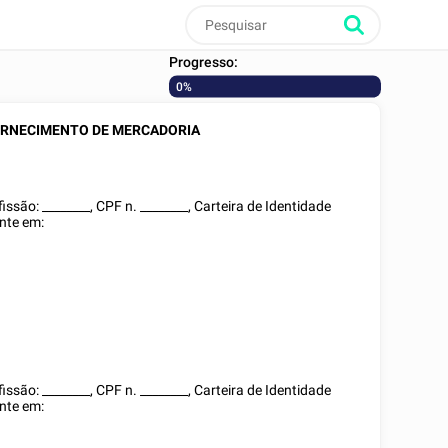
Progresso:
0%
ORNECIMENTO DE MERCADORIA
ofissão:
________
, CPF n.
________
,
Carteira de Identidade
ente em:
ofissão:
________
, CPF n.
________
,
Carteira de Identidade
ente em: