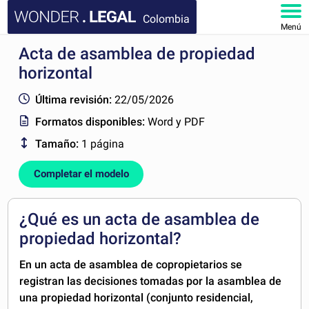
Colombia
Menú
Acta de asamblea de propiedad
INICIO
horizontal
DOCUMENTOS
Última revisión:
22/05/2026
Formatos disponibles:
Word y PDF
FAQ
Tamaño:
1 página
MI CUENTA
Completar el modelo
¿Qué es un acta de asamblea de
propiedad horizontal?
En un acta de asamblea de copropietarios se
registran las decisiones tomadas por la asamblea de
una propiedad horizontal (conjunto residencial,