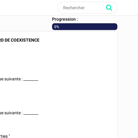
Progression :
0%
D DE COEXISTENCE
se suivante :
________
se suivante :
________
ties "