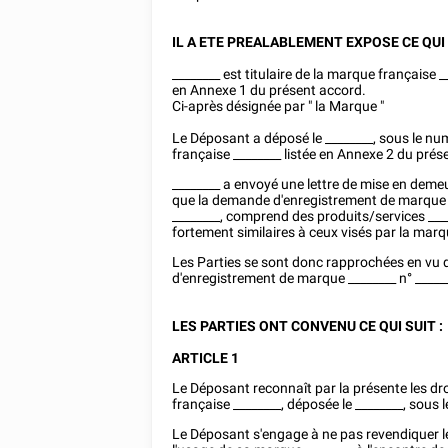
IL A ETE PREALABLEMENT EXPOSE CE QUI
________
est titulaire de la marque française
_
en Annexe 1 du présent accord.
Ci-après désignée par " la Marque "
Le Déposant a déposé le
________
, sous le n
française
________
listée en Annexe 2 du prés
________
a envoyé une lettre de mise en demeur
que la demande d'enregistrement de marque
________
, comprend des produits/services
___
fortement similaires à ceux visés par la ma
Les Parties se sont donc rapprochées en vu 
d'enregistrement de marque
________
n°
_____
LES PARTIES ONT CONVENU CE QUI SUIT :
ARTICLE 1
Le Déposant reconnaît par la présente les dr
française
________
, déposée le
________
, sous
Le Déposant s'engage à ne pas revendiquer les