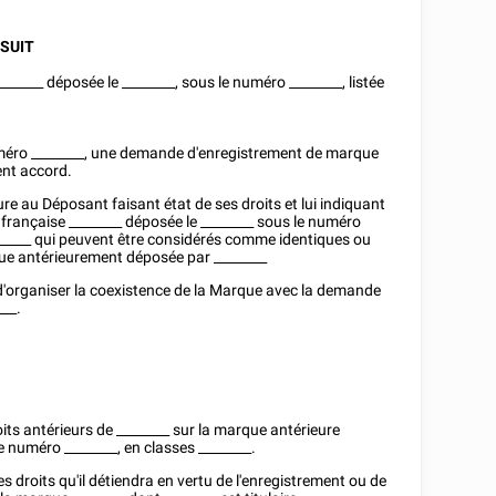
 SUIT
_______
déposée le
________
, sous le numéro
________
, listée
uméro
________
, une demande d'enregistrement de marque
ent accord.
e au Déposant faisant état de ses droits et lui indiquant
 française
________
déposée le
________
sous le numéro
_____
qui peuvent être considérés comme identiques ou
rque antérieurement déposée par
________
d'organiser la coexistence de la Marque avec la demande
___
.
oits antérieurs de
________
sur la marque antérieure
 le numéro
________
, en classes
________
.
 droits qu'il détiendra en vertu de l'enregistrement ou de