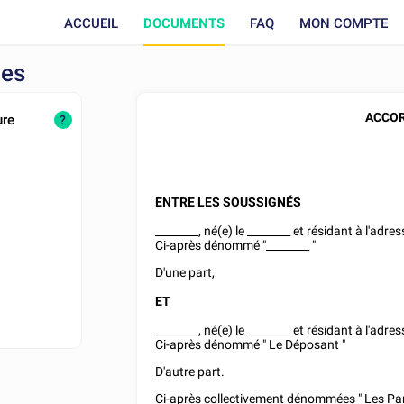
ACCUEIL
DOCUMENTS
FAQ
MON COMPTE
ues
ACCOR
ure
?
ENTRE LES SOUSSIGNÉS
________
, né(e) le
________
et résidant à l'adres
Ci-après dénommé "
________
"
D'une part,
ET
________
, né(e) le
________
et résidant à l'adres
Ci-après dénommé " Le Déposant "
D'autre part.
Ci-après collectivement dénommées " Les Par